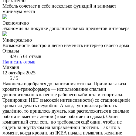
Практично
Мебель сочетает в себе несколько функций и занимает
минимум места
Экономично
Экономия на покупке дополнительных предметов интерьера
Универсально
Возможность быстро и легко изменять интерьер своего дома
Отзывы
4.9 / 5
61 отзыв
Написать отзыв
Михаил
Д
12 октября 2025
2
5 / 5
Наконец-то добрался до написания отзыва. Причина заказа
Р
кровати-трансформера — использование спальни
х
дополнительно в качестве рабочего кабинета и спортзала.
о
Тренировки HIIT (высокой интенсивности) со стационарной
у
кроватью делать неудобно. А когда устроился работать
п
удалённо, то пришлось думать, как расположиться в спальне
работать вместе с женой (тоже работает из дома). Один
компактный стол есть, но требовался ещё один, чтобы не
сидеть за ноутбуком на заправленной постели. Так что в
момент, когда кровать из IKEA начала изъявлять желание