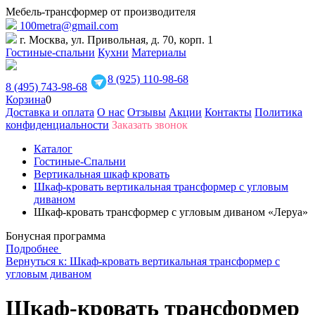
Мебель-трансформер от производителя
100metra@gmail.com
г. Москва, ул. Привольная, д. 70, корп. 1
Гостиные-спальни
Кухни
Материалы
8 (925) 110-98-68
8 (495) 743-98-68
Корзина
0
Доставка и оплата
О нас
Отзывы
Акции
Контакты
Политика
конфиденциальности
Заказать звонок
Каталог
Гостиные-Спальни
Вертикальная шкаф кровать
Шкаф-кровать вертикальная трансформер с угловым
диваном
Шкаф-кровать трансформер с угловым диваном «Леруа»
Бонусная программа
Подробнее
Вернуться к: Шкаф-кровать вертикальная трансформер с
угловым диваном
Шкаф-кровать трансформер