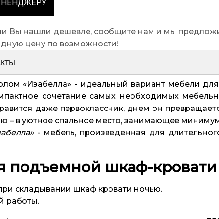
ЕНЕНДЖЕРУ
сли Вы нашли дешевле, сообщите нам и мы предлож
одную цену по возможности!
акты
олом «Изабелла» - идеальный вариант мебели дл
омпактное сочетание самых необходимых мебельны
вится даже первоклассник, днем он превращаетс
ью – в уютное спальное место, занимающее минимум
забелла»
- мебель, произведенная для длительног
я подъемной шкаф-кровати
при складывании шкаф кровати ночью.
й работы.