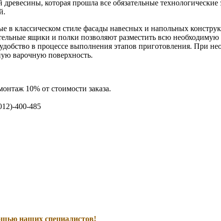
й древесины, которая прошла все обязательные технологически
й.
е в классическом стиле фасады навесных и напольных конструкц
ельные ящики и полки позволяют разместить всю необходимую п
 удобство в процессе выполнения этапов приготовления. При н
ную варочную поверхность.
монтаж 10% от стоимости заказа.
012)-400-485
мощью наших специалистов!