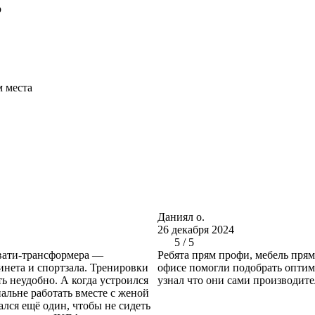
р
м места
Даниял о.
26 декабря 2024
5 / 5
овати-трансформера —
Ребята прям профи, мебель прям
инета и спортзала. Тренировки
офисе помогли подобрать оптим
ь неудобно. А когда устроился
узнал что они сами производите
пальне работать вместе с женой
ался ещё один, чтобы не сидеть