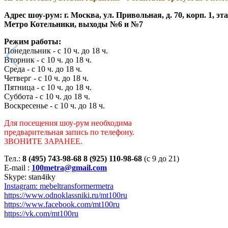
Адрес шоу-рум: г. Москва, ул. Привольная, д. 70, корп. 1, э
Метро Котельники, выходы №6 и №7
Режим работы:
Понедельник - с 10 ч. до 18 ч.
Вторник - с 10 ч. до 18 ч.
Среда - с 10 ч. до 18 ч.
Четверг - с 10 ч. до 18 ч.
Пятница - с 10 ч. до 18 ч.
Суббота - с 10 ч. до 18 ч.
Воскресенье - с 10 ч. до 18 ч.
Для посещения шоу-рум необходима
предварительная запись по телефону.
ЗВОНИТЕ ЗАРАНЕЕ.
Тел.:
8 (495) 743-98-68 8 (925) 110-98-68
(с 9 до 21)
E-mail :
100metra@gmail.com
Skype: stan4iky
Instagram: mebeltransformermetra
https://www.odnoklassniki.ru/mt100ru
https://www.facebook.com/mt100ru
https://vk.com/mt100ru