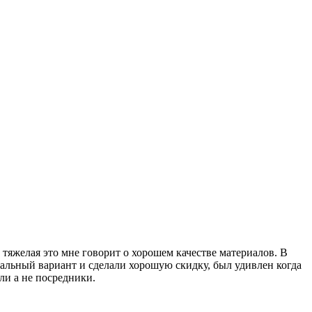
М
2
 тяжелая это мне говорит о хорошем качестве материалов. В
З
альный вариант и сделали хорошую скидку, был удивлен когда
2
ли а не посредники.
к
и
д