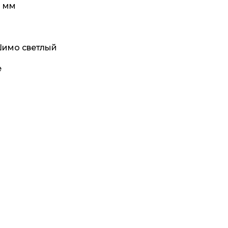
0 мм
Шимо светлый
е